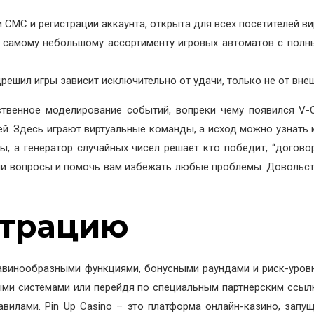
 СМС и регистрации аккаунта, открыта для всех посетителей ви
му самому небольшому ассортименту игровых автоматов с по
дрешил игры зависит исключительно от удачи, только не от вне
твенное моделирование событий, вопреки чему появился V-
ей. Здесь играют виртуальные команды, а исход можно узнать 
ы, а генератор случайных чисел решает кто победит, “догов
аши вопросы и помочь вам избежать любые проблемы. Довольс
страцию
лавинообразными функциями, бонусными раундами и риск-уров
ми системами или перейдя по специальным партнерским ссылк
вилами. Pin Up Casino – это платформа онлайн-казино, запу