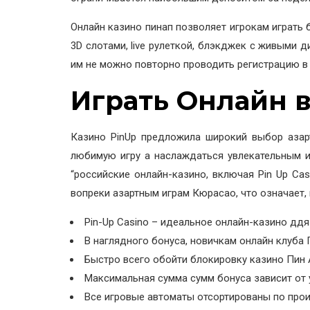
Онлайн казино пинап позволяет игрокам играть 
3D слотами, live рулеткой, блэкджек с живыми д
им не можно повторно проводить регистрацию в 
Играть Онлайн в
Казино PinUp предложила широкий выбор азарт
любимую игру а наслаждаться увлекательным и
“российские онлайн-казино, включая Pin Up Cas
вопреки азартным играм Кюрасао, что означает,
Pin-Up Casino – идеальное онлайн-казино ддя 
В наглядного бонуса, новичкам онлайн клуба 
Быстро всего обойти блокировку казино Пин А
Максимальная сумма сумм бонуса зависит от 
Все игровые автоматы отсортированы по прои