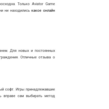
восходна. Только Aviator Game
они ни находились
какое онлайн
внем. Для новых и постоянных
аграждения. Отличные отзыва о
ный софт. Игры принадлежавшие
ль вправе сам выбирать метод