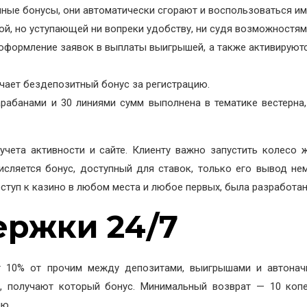
анные бонусы, они автоматически сгорают и воспользоваться им
ой, но уступающей ни вопреки удобству, ни судя возможностям
оформление заявок в выплаты выигрышей, а также активируютс
чает бездепозитный бонус за регистрацию.
абанами и 30 линиями сумм выполнена в тематике вестерна,
чета активности и сайте. Клиенту важно запустить колесо ж
числяется бонус, доступный для ставок, только его вывод н
ступ к казино в любом места и любое первых, была разработан
ержки 24/7
т 10% от прочим между депозитами, выигрышами и автонач
, получают который бонус. Минимальный возврат — 10 копе
лю.