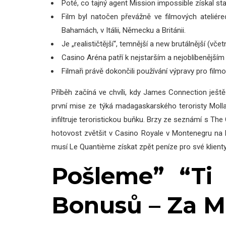
Poté, co tajný agent Mission impossible získal sta
Film byl natočen převážně ve filmových ateliére
Bahamách, v Itálii, Německu a Británii.
Je „realističtější“, temnější a new brutálnější (
Casino Aréna patří k nejstarším a nejoblíbenějš
Filmaři právě dokončili používání výpravy pro filmo
Příběh začíná ve chvíli, kdy James Connection ješt
první mise ze týká madagaskarského teroristy Mollak
infiltruje teroristickou buňku. Brzy ze seznámí s The
hotovost zvětšit v Casino Royale v Montenegru na 
musí Le Quantième získat zpět peníze pro své klient
Pošleme” “Ti 
Bonusů – Za Mi