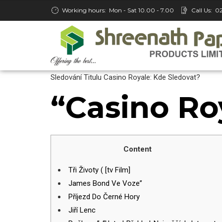
Working hours:
Mon - Sat 10.00 - 7.00
Call Us:
02
Sledování Titulu Casino Royale: Kde Sledovat?
“Casino Ro
Content
Tři Životy ( [tv Film]
James Bond Ve Voze”
Příjezd Do Černé Hory
Jiří Lenc