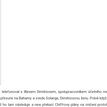
ž telefonoval s Alexem Dimitriosem, spolupracovníkem účetního mez
n přesune na Bahamy a svede Solange, Dimitriosovu ženu. Právě když
d ho tam následuje a new překazí Chiffrovy plány na zničení protot